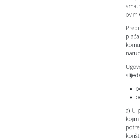
smatr
ovim 
Predm
plaća
komun
narud
Ugovo
slijed
o
o
a) U 
kojim
potreb
koriš