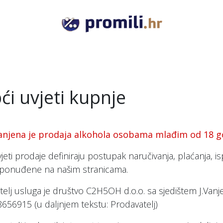
VODKA
GIN
RUM
TEQUILA
COGNAC
RAKI
ći uvjeti kupnje
anjena je prodaja alkohola osobama mlađim od 18 g
vjeti prodaje definiraju postupak naručivanja, plaćanja,
ponuđene na našim stranicama.
telj usluga je društvo C2H5OH d.o.o. sa sjedištem J.Van
656915 (u daljnjem tekstu: Prodavatelj)