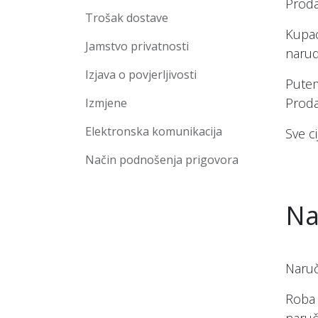
Proda
Trošak dostave
Kupac
Jamstvo privatnosti
narud
Izjava o povjerljivosti
Putem
Proda
Izmjene
Elektronska komunikacija
Sve c
Način podnošenja prigovora
Na
Naruč
Roba 