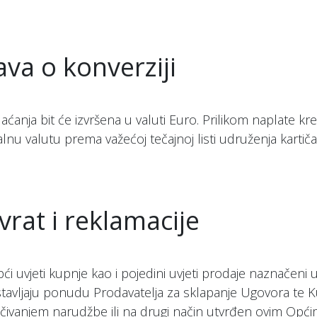
java o konverziji
laćanja bit će izvršena u valuti Euro. Prilikom naplate kr
alnu valutu prema važećoj tečajnoj listi udruženja kartiča
vrat i reklamacije
pći uvjeti kupnje kao i pojedini uvjeti prodaje naznačen
tavljaju ponudu Prodavatelja za sklapanje Ugovora te K
učivanjem narudžbe ili na drugi način utvrđen ovim Opći