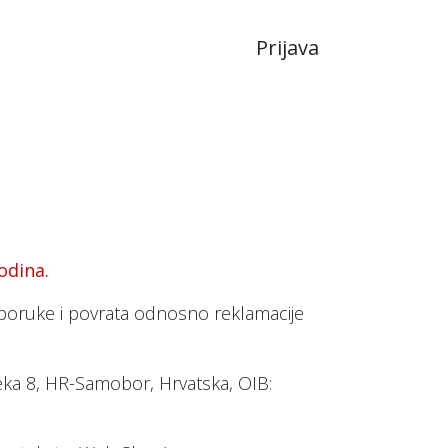
Prijava
JA
LIKERI
odina.
 isporuke i povrata odnosno reklamacije
jeka 8, HR-Samobor, Hrvatska, OIB: