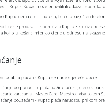
ene artikle, isporučit će one koje može, a o roku ispo
estiti Kupca. Kupac može prihvatiti ili otkazati isporuku p
ko Kupac nema e-mail adresu, bit će obaviješten telef
vodi će se prodavati i isporučivati Kupcu isključivo po n
-a koji bi u košarici mijenjao cijene u odnosu na iskazan
aćanje
kom odabira plaćanja Kupcu se nude slijedeće opcije:
laćanje po ponudi - uplata na žiro račun (Internet bank
laćanje karticama - MasterCard, Maestro i Visa putem S
laćanje pouzećem - Kupac plaća narudžbu prilikom pre