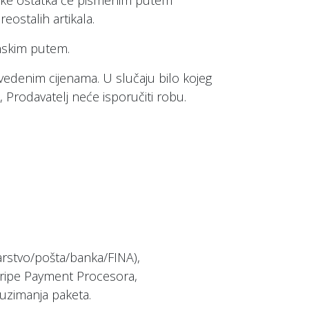
ruke ostatka će pismenim putem
reostalih artikala.
onskim putem.
avedenim cijenama. U slučaju bilo kojeg
e, Prodavatelj neće isporučiti robu.
arstvo/pošta/banka/FINA),
tripe Payment Procesora,
uzimanja paketa.