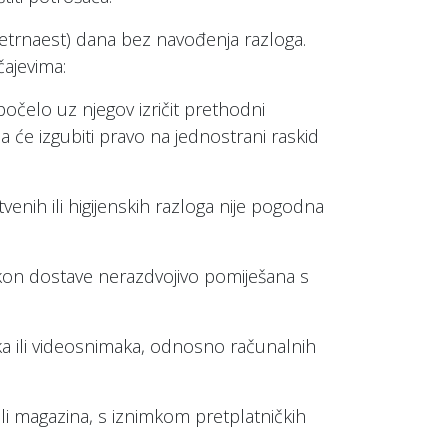
etrnaest) dana bez navođenja razloga.
ajevima:
počelo uz njegov izričit prethodni
 će izgubiti pravo na jednostrani raskid
nih ili higijenskih razloga nije pogodna
kon dostave nerazdvojivo pomiješana s
a ili videosnimaka, odnosno računalnih
li magazina, s iznimkom pretplatničkih