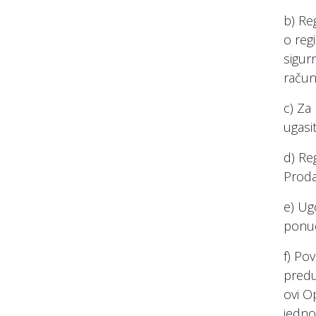
b) Re
o reg
sigur
račun
c) Za
ugasi
d) Re
Proda
e) Ug
ponud
f) Po
predu
ovi O
jednos