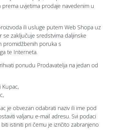
 a prema uvjetima prodaje navedenim u
proizvoda ili usluge putem Web Shopa uz
r se zaključuje sredstvima daljinske
nih promidžbenih poruka s
a te Interneta.
ihvati ponudu Prodavatelja na jedan od
i Kupac,
c,
pac je obvezan odabrati naziv ili ime pod
staviti valjanu e-mail adresu. Svi podaci
iti istiniti pri čemu je izričito zabranjeno