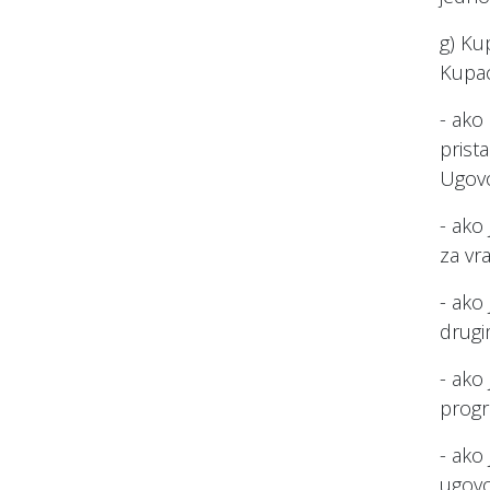
g) Ku
Kupac
- ako
prist
Ugovo
- ako
za vr
- ako
drugi
- ako
progr
- ako
ugovo