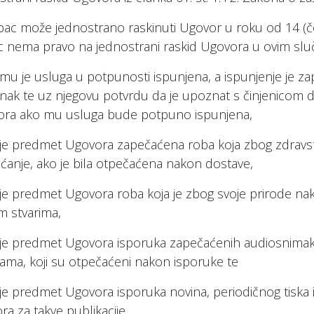
pac može jednostrano raskinuti Ugovor u roku od 14 (č
 nema pravo na jednostrani raskid Ugovora u ovim sluč
 mu je usluga u potpunosti ispunjena, a ispunjenje je za
anak te uz njegovu potvrdu da je upoznat s činjenicom da
ra ako mu usluga bude potpuno ispunjena,
 je predmet Ugovora zapečaćena roba koja zbog zdravstve
aćanje, ako je bila otpečaćena nakon dostave,
 je predmet Ugovora roba koja je zbog svoje prirode na
m stvarima,
 je predmet Ugovora isporuka zapečaćenih audiosnimak
ama, koji su otpečaćeni nakon isporuke te
 je predmet Ugovora isporuka novina, periodičnog tiska i
ra za takve publikacije.