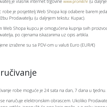
vatelj je vlasnik internet trgovine
(u daljnj
www.promili.hr
 robe je posjetitelj Web Shopa koji odabere barem jedan
žbu Prodavatelju (u daljnjem tekstu: Kupac).
 Web Shopa kupcu je omogućena kupnja svih proizvoda
vatelja, po cijenama iskazanima uz opis artikla.
ijene izražene su sa PDV-om u valuti Euro (EUR/€)
ručivanje
ivanje robe moguće je 24 sata na dan, 7 dana u tjednu.
se naručuje elektronskim obrascem. Ukoliko Prodavatelj