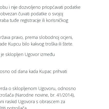
osobu i nije dozvoljeno priopćavati podatke
e obvezan čuvati podatke o svojoj
ba tuđe registracije ili korisničkog
adržava pravo, prema slobodnoj ocjeni,
ade Kupcu bilo kakvog troška ili štete.
a je sklopljen Ugovor između
dnosno od dana kada Kupac prihvati
otvrda o sklopljenom Ugovoru, odnosno
otrošača (Narodne novine, br. 41/2014),
rani raskid Ugovora s obrascem za
titi potrošača.