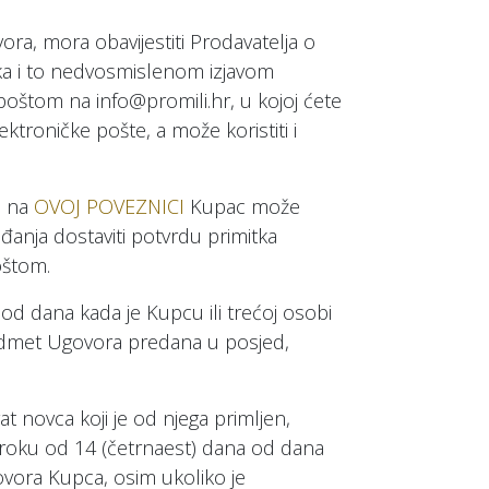
ra, mora obavijestiti Prodavatelja o
oka i to nedvosmislenom izjavom
oštom na info@promili.hr, u kojoj ćete
ektroničke pošte, a može koristiti i
i na
OVOJ POVEZNICI
Kupac može
đanja dostaviti potvrdu primitka
oštom.
od dana kada je Kupcu ili trećoj osobi
predmet Ugovora predana u posjed,
 novca koji je od njega primljen,
u roku od 14 (četrnaest) dana od dana
vora Kupca, osim ukoliko je