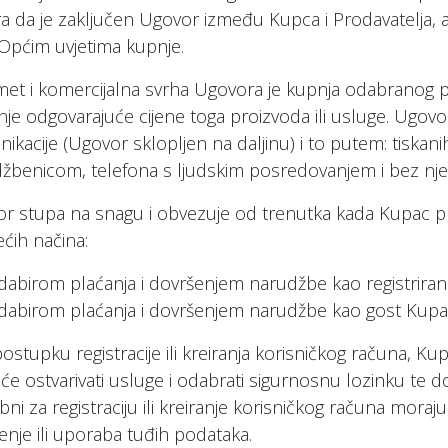
a da je zaključen Ugovor između Kupca i Prodavatelja,
Općim uvjetima kupnje.
et i komercijalna svrha Ugovora je kupnja odabranog 
nje odgovarajuće cijene toga proizvoda ili usluge. Ugovo
ikacije (Ugovor sklopljen na daljinu) i to putem: tiska
žbenicom, telefona s ljudskim posredovanjem i bez njeg
r stupa na snagu i obvezuje od trenutka kada Kupac pr
ećih načina:
dabirom plaćanja i dovršenjem narudžbe kao registriran
dabirom plaćanja i dovršenjem narudžbe kao gost Kupa
postupku registracije ili kreiranja korisničkog računa, Ku
 će ostvarivati usluge i odabrati sigurnosnu lozinku te do
ni za registraciju ili kreiranje korisničkog računa moraju b
tenje ili uporaba tuđih podataka.