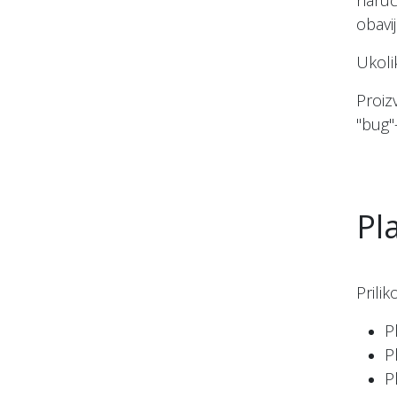
naruč
obavij
Ukoli
Proiz
"bug"
Pl
Prili
P
P
P