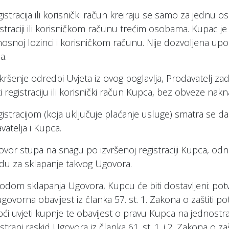
gistracija ili korisnički račun kreiraju se samo za jednu 
istraciji ili korisničkom računu trećim osobama. Kupac j
nosnoj lozinci i korisničkom računu. Nije dozvoljena upora
a.
 kršenje odredbi Uvjeta iz ovog poglavlja, Prodavatelj z
ti registraciju ili korisnički račun Kupca, bez obveze nakn
gistracijom (koja uključuje plaćanje usluge) smatra se d
vatelja i Kupca.
ovor stupa na snagu po izvršenoj registraciji Kupca, o
u za sklapanje takvog Ugovora.
vodom sklapanja Ugovora, Kupcu će biti dostavljeni: p
govorna obavijest iz članka 57. st. 1. Zakona o zaštiti p
pći uvjeti kupnje te obavijest o pravu Kupca na jednost
trani raskid Ugovora iz članka 61. st. 1. i 2. Zakona o zaš