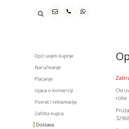
Preskoči na sadržaj
WHISKY
Op
Opći uvjeti kupnje
Naručivanje
Zabr
Plaćanje
Ovi u
Izjava o konverziji
robe 
Povrat i reklamacije
Pruža
Zaštita kupca
32968
Dostava