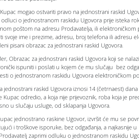
 Kupac mogao ostvariti pravo na jednostrani raskid Ugovo
j odluci o jednostranom raskidu Ugovora prije isteka r
nom poštom na adresu Prodavatelja, ili elektroničkom p
i svoje ime i prezime, adresu, broj telefona ili adresu el
eni pisani obrazac za jednostrani raskid Ugovora.
er, Obrazac za jednostrani raskid Ugovora koji se nalaz
ronički ispuniti i poslati u kojem će mu slučaju bez odga
jesti o jednostranom raskidu Ugovora elektroničkom p
a jednostrani raskid Ugovora iznosi 14 (četrnaest) dana 
je Kupac odredio, a koja nije prijevoznik, roba koja je 
no u slučaju usluge, od sklapanja Ugovora.
upac jednostrano raskine Ugovor, izvršit će mu se povrat
čujući i troškove isporuke, bez odgađanja, a najkasnije 
Prodavatelj zaprimi odluku o jednostranom raskidu Ugo