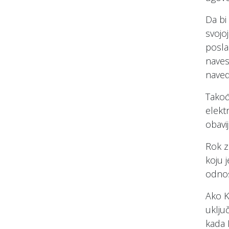
Da bi
svojo
posla
navest
naved
Takođ
elekt
obavi
Rok z
koju 
odnos
Ako K
uklju
kada 