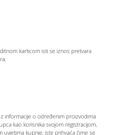
editnom karticom isti se iznos pretvara
ra.
i uz informacije o određenim proizvodima
upca kao korisnika svojom registracijom,
m uvjetima kupnje, iste prihvaća čime se