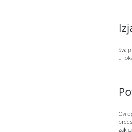
Iz
Sva p
u lok
Po
Ovi o
preds
zaklj