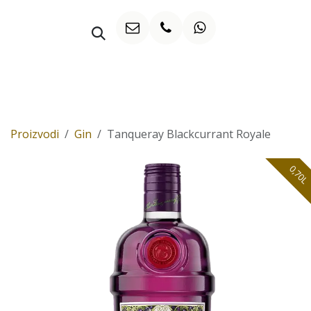
Preskoči na sadržaj
WHISKY
Proizvodi
Gin
Tanqueray Blackcurrant Royale
0,70L