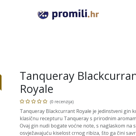
VODKA
GIN
RUM
TEQUILA
COGNAC
RAKI
Tanqueray Blackcurra
Royale
(0 recenzija)
Tanqueray Blackcurrant Royale je jedinstveni gin k
klasičnu recepturu Tanqueray s prirodnim aromama
Ovaj gin nudi bogate voćne note, s naglaskom na s
osvježavajuću kiselost crnog ribiza, što ga čini sav