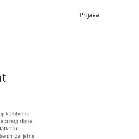
Prijava
JA
LIKERI
nt
oji kombinira
 crnog ribiza.
latkoću i
ršenim za ljetne