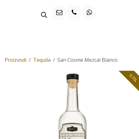
Preskoči na sadržaj
WHISKY
Proizvodi
Tequila
San Cosme Mezcal Blanco
0,70L