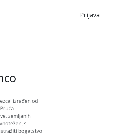
Prijava
JA
LIKERI
nco
ezcal izrađen od
 Pruža
ve, zemljanih
avnotežen, s
istražiti bogatstvo