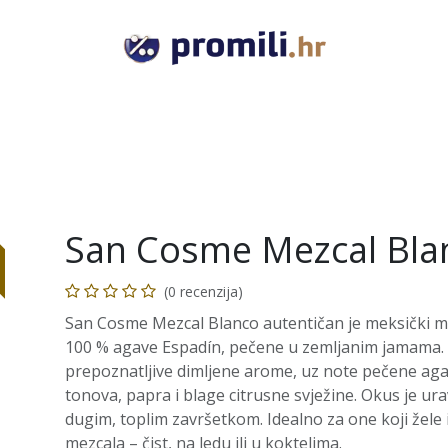
VODKA
GIN
RUM
TEQUILA
COGNAC
RAKI
San Cosme Mezcal Bla
(0 recenzija)
San Cosme Mezcal Blanco autentičan je meksički m
100 % agave Espadín, pečene u zemljanim jamama.
prepoznatljive dimljene arome, uz note pečene aga
tonova, papra i blage citrusne svježine. Okus je ur
dugim, toplim završetkom. Idealno za one koji žele 
mezcala – čist, na ledu ili u koktelima.