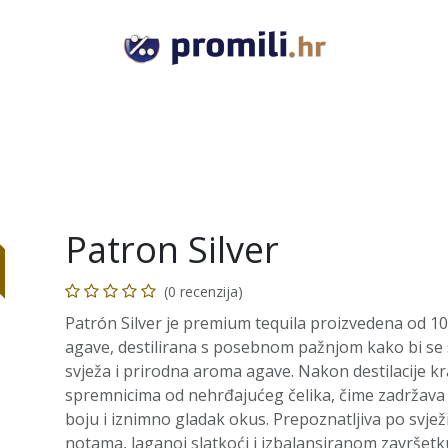
VODKA
GIN
RUM
TEQUILA
COGNAC
RAKI
Patron Silver
(0 recenzija)
Patrón Silver je premium tequila proizvedena od 
agave, destilirana s posebnom pažnjom kako bi se s
svježa i prirodna aroma agave. Nakon destilacije k
spremnicima od nehrđajućeg čelika, čime zadržava 
boju i iznimno gladak okus. Prepoznatljiva po svjež
notama, laganoj slatkoći i izbalansiranom završetku