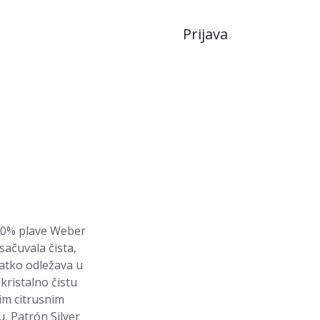
Prijava
JA
LIKERI
100% plave Weber
ačuvala čista,
ratko odležava u
kristalno čistu
im citrusnim
, Patrón Silver