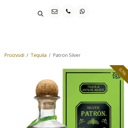
Preskoči na sadržaj
WHISKY
Proizvodi
Tequila
Patron Silver
0,70L