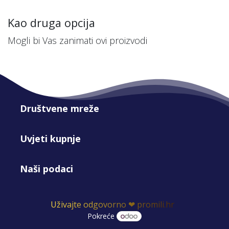
Kao druga opcija
Mogli bi Vas zanimati ovi proizvodi
Društvene mreže
Uvjeti kupnje
Naši podaci
Uživajte odgovorno ❤ promili.hr
Pokreće