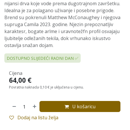
nijansi drva koje vode prema dugotrajnom završetku.
Idealna je za polagano uživanje i posebne prigode.
Brend su pokrenuli Matthew McConaughey i njegova
supruga Camila 2023. godine. Njezin prepoznatljiv
karaktesr, bogate arlme i uravnotežfn profil osvajaju
ljubitelje odležanih tekila, dok vrhunako iskustvo
ostavlja snažan dojam.
DOSTUPNO SLIJEDEĆI RADNI DAN ✅
Cijena
64,00
€
Povratna naknada 0,10 € je uključena u cijenu.
U košaricu
Dodaj na listu želja