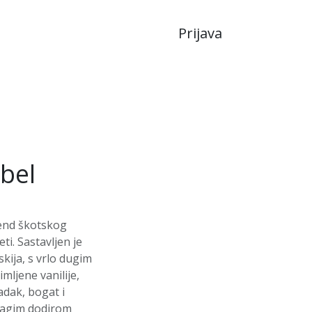
Prijava
JA
LIKERI
bel
lend škotskog
eti. Sastavljen je
skija, s vrlo dugim
mljene vanilije,
adak, bogat i
blagim dodirom