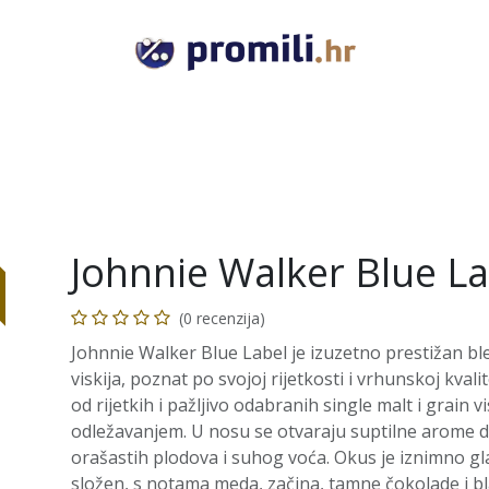
VODKA
GIN
RUM
TEQUILA
COGNAC
RAKI
Johnnie Walker Blue La
(0 recenzija)
Johnnie Walker Blue Label je izuzetno prestižan b
viskija, poznat po svojoj rijetkosti i vrhunskoj kvalit
od rijetkih i pažljivo odabranih single malt i grain vi
odležavanjem. U nosu se otvaraju suptilne arome di
orašastih plodova i suhog voća. Okus je iznimno gl
složen, s notama meda, začina, tamne čokolade i 