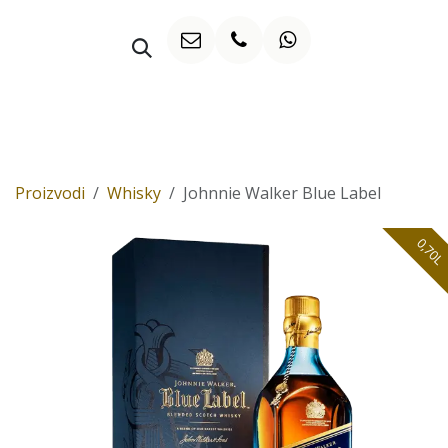
Preskoči na sadržaj
WHISKY
Proizvodi
Whisky
Johnnie Walker Blue Label
0,70L