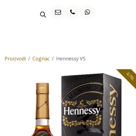
Preskoči na sadržaj
WHISKY
Proizvodi
Cognac
Hennessy VS
0,70L