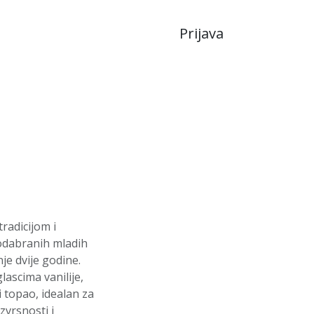
Prijava
JA
LIKERI
radicijom i
 odabranih mladih
je dvije godine.
ascima vanilije,
 topao, idealan za
zvrsnosti i