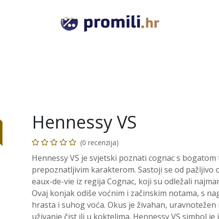
VODKA
GIN
RUM
TEQUILA
COGNAC
RAKI
Hennessy VS
(0 recenzija)
Hennessy VS je svjetski poznati cognac s bogatom t
prepoznatljivim karakterom. Sastoji se od pažljivo
eaux-de-vie iz regija Cognac, koji su odležali najman
Ovaj konjak odiše voćnim i začinskim notama, s nagl
hrasta i suhog voća. Okus je živahan, uravnotežen i
uživanje čist ili u koktelima. Hennessy VS simbol je i