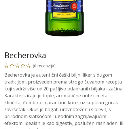
Becherovka
(0 recenzija)
Becherovka je autentični češki biljni liker s dugom
tradicijom, proizveden prema strogo čuvanom receptu
koji sadrži više od 20 pažljivo odabranih biljaka i začina.
Karakteriziraju je tople, aromatične note cimeta,
klinčića, đumbira i narančine kore, uz suptilan gorak
završetak. Okus je bogat, uravnotežen i slojevit, s
prirodnom slatkoćom i ugodnim zagrijavajućim
efektom. Idealan je kao digestiv, poslužen rashlađen, ili