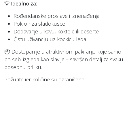
💡
Idealno za:
Rođendanske proslave i iznenađenja
Poklon za sladokusce
Dodavanje u kavu, koktele ili deserte
Čistu uživanciju uz kockicu leda
📦 Dostupan je u atraktivnom pakiranju koje samo
po sebi izgleda kao slavlje – savršen detalj za svaku
posebnu priliku.
Požurite jer količine su ograničene!
#
NOVO
Društvene mreže